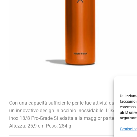
Utilizziam
facciamo p
Con una capacità sufficiente per le tue attività quotidiane, 
consenso a
un innovativo design in acciaio inossidabile. L’isolamento
gli ID uni
inox 18/8 Pro-Grade Si adatta alla maggior parte dei filtri
negativame
Altezza: 25,9 cm Peso: 284 g
Gestisci se