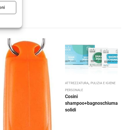
oni
,
ATTREZZATURA
PULIZIA E IGIENE
PERSONALE
Cosini
A
shampoo+bagnoschiuma
T
solidi
P