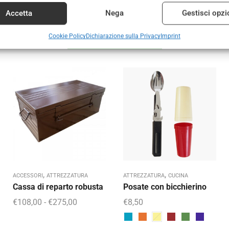
Accetta
Nega
Gestisci opzi
Prodotti correlati
Cookie Policy
Dichiarazione sulla Privacy
Imprint
,
,
ACCESSORI
ATTREZZATURA
ATTREZZATURA
CUCINA
Cassa di reparto robusta
Posate con bicchierino
€
108,00
-
€
275,00
€
8,50