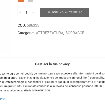
AGGIUNGI AL CARRELLO
COD:
586333
Categorie:
ATTREZZATURA
,
BORRACCE
Gestisci la tua privacy
DESCRIZIONE
INFORMAZIONI AGGIUNTIVE
o tecnologie come i cookie per memorizzare e/o accedere alle informazioni del dispo
er migliorare l'esperienza di navigazione e per mostrare annunci (non) personalizzat
la bottiglia Lightweight Trail Series da 21 once (621 ml) è il 25%
 queste tecnologie ci consentirà di elaborare dati quali il comportamento di navig
 TempShieldTM elimina la condensa e mantiene le bevande fredde 
voci su questo sito. Il mancato consenso o la revoca del consenso possono influire
 potabilizzatori Non contiene BPA e Ftalati Garanzia a vita Volu
nte su alcune caratteristiche e funzioni.
rvizi