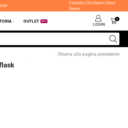
Contatti
|
Chi Siamo
|
Dove
a €49
Siamo
0
ITORIA
OUTLET
HOT
LOGIN
Ritorna alla pagina precedente
flask