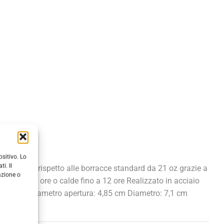
sitivo. Lo
i. Il
 più leggera rispetto alle borracce standard da 21 oz grazie a
azione o
fino a 24 ore o calde fino a 12 ore Realizzato in acciaio
me: 621 ml Diametro apertura: 4,85 cm Diametro: 7,1 cm