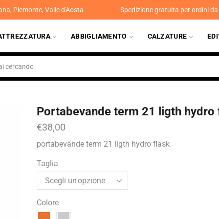
ana, Piemonte, Valle d'Aosta
Spedizione gratuita per ordini d
ATTREZZATURA
ABBIGLIAMENTO
CALZATURE
ED
Portabevande term 21 ligth hydro 
€
38,00
portabevande term 21 ligth hydro flask
Taglia
Colore