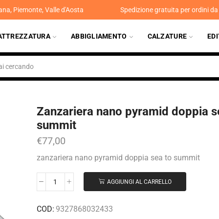
ana, Piemonte, Valle d'Aosta
Spedizione gratuita per ordini d
ATTREZZATURA
ABBIGLIAMENTO
CALZATURE
ED
Zanzariera nano pyramid doppia s
summit
€
77,00
zanzariera nano pyramid doppia sea to summit
AGGIUNGI AL CARRELLO
COD:
9327868032433