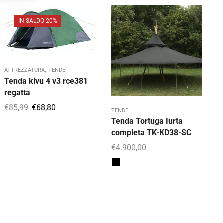
IN SALDO 20%
,
ATTREZZATURA
TENDE
Tenda kivu 4 v3 rce381
regatta
€
85,99
€
68,80
TENDE
T
Tenda Tortuga Iurta
T
completa TK-KD38-SC
6
€
4.900,00