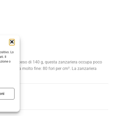
sitivo. Lo
i. Il
azione o
ne. Con un peso di 140 g, questa zanzariera occupa poco
i una maglia molto fine: 80 fori per cm². La zanzariera
oni