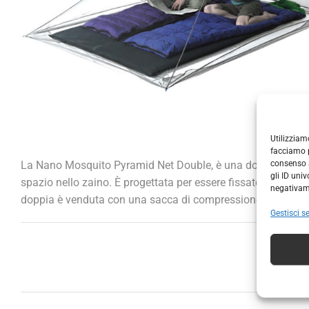
Utilizziam
facciamo p
consenso a
La Nano Mosquito Pyramid Net Double, è una doppia zanzari
gli ID uni
spazio nello zaino. È progettata per essere fissato sotto il 
negativame
doppia è venduta con una sacca di compressione.
Gestisci se