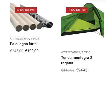
IN SALDO 19%
IN SALDO 20%
,
ATTREZZATURA
TENDE
Palo legno iurta
€
245,00
€
199,00
,
ATTREZZATURA
TENDE
Tenda montegra 2
regatta
€
118,00
€
94,40