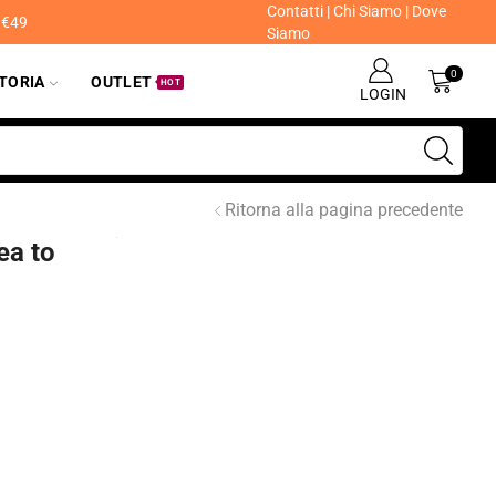
Contatti
|
Chi Siamo
|
Dove
a €49
Siamo
0
ITORIA
OUTLET
HOT
LOGIN
Ritorna alla pagina precedente
ea to