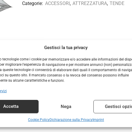
Categorie:
ACCESSORI
,
ATTREZZATURA
,
TENDE
Gestisci la tua privacy
DESCRIZIONE
INFORMAZIONI AGGIUNTIVE
o tecnologie come i cookie per memorizzare e/o accedere alle informazioni del dispo
er migliorare l'esperienza di navigazione e per mostrare annunci (non) personalizzat
 queste tecnologie ci consentirà di elaborare dati quali il comportamento di navig
era in rete molto leggera per permettere una buona ventilazio
voci su questo sito. Il mancato consenso o la revoca del consenso possono influire
materasso e ha un gancio regolabile. La rete è nera ed è dotata d
nte su alcune caratteristiche e funzioni.
rvizi
Accetta
Nega
Gestisci opzi
Prodotti correlati
Cookie Policy
Dichiarazione sulla Privacy
Imprint