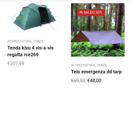
IN SALDO 30%
,
ATTREZZATURA
TENDE
Tenda kivu 4 vis-a-vis
regatta rce269
€
207,99
,
ATTREZZATURA
TENDE
Telo emergenza dd tarp
€
69,00
€
48,00