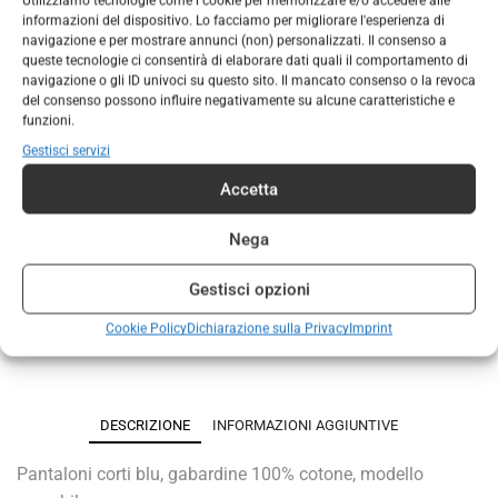
Utilizziamo tecnologie come i cookie per memorizzare e/o accedere alle
informazioni del dispositivo. Lo facciamo per migliorare l'esperienza di
Taglia
navigazione e per mostrare annunci (non) personalizzati. Il consenso a
queste tecnologie ci consentirà di elaborare dati quali il comportamento di
navigazione o gli ID univoci su questo sito. Il mancato consenso o la revoca
del consenso possono influire negativamente su alcune caratteristiche e
Colore
funzioni.
Gestisci servizi
Accetta
AGGIUNGI AL CARRELLO
Nega
COD:
103101
Gestisci opzioni
Categorie:
SCOUT
,
UNIFORME AGESCI
Cookie Policy
Dichiarazione sulla Privacy
Imprint
Marchio:
BIANCHI ABBIGLIAMENTO
DESCRIZIONE
INFORMAZIONI AGGIUNTIVE
Pantaloni corti blu, gabardine 100% cotone, modello