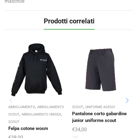
maschile
Prodotti correlati
,
,
ABBIGLIAMENTO
ABBIGLIAMENTO
SCOUT
UNIFORME AGESCI
,
,
Pantalone corto gabardine
P
SCOUT
ABBIGLIAMENTO UNISEX
junior uniforme scout
a
SCOUT
Felpa cotone wosm
€
34,00
€
38,00