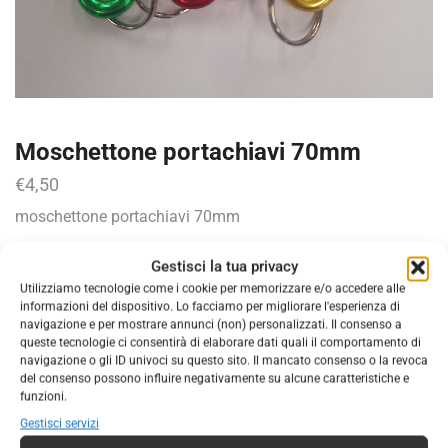
Moschettone portachiavi 70mm
€
4,50
moschettone portachiavi 70mm
AGGIUNGI AL CARRELLO
Gestisci la tua privacy
Utilizziamo tecnologie come i cookie per memorizzare e/o accedere alle
informazioni del dispositivo. Lo facciamo per migliorare l'esperienza di
COD:
8388765820784
navigazione e per mostrare annunci (non) personalizzati. Il consenso a
queste tecnologie ci consentirà di elaborare dati quali il comportamento di
Categorie:
ACCESSORI
,
ATTREZZATURA
navigazione o gli ID univoci su questo sito. Il mancato consenso o la revoca
Marchio:
RAM SURVIVAL TEAM
del consenso possono influire negativamente su alcune caratteristiche e
funzioni.
Gestisci servizi