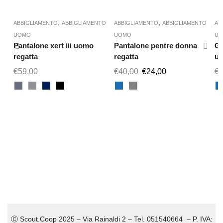
,
,
ABBIGLIAMENTO
ABBIGLIAMENTO
ABBIGLIAMENTO
ABBIGLIAMENTO
AB
UOMO
UOMO
U
Pantalone xert iii uomo
Pantalone pentre donna
Gi
regatta
regatta
uo
€
59,00
€
40,00
€
24,00
€
4
Ⓒ Scout.Coop 2025 – Via Rainaldi 2 – Tel. 051540664 – P. IVA: