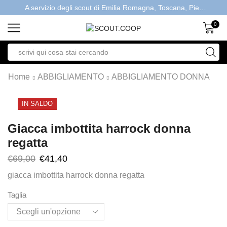
A servizio degli scout di Emilia Romagna, Toscana, Piemonte, Valle d'Aosta- Gratis la spedizione con ordini > €40
0
Home
ABBIGLIAMENTO
ABBIGLIAMENTO DONNA
IN SALDO
Giacca imbottita harrock donna
regatta
€
69,00
€
41,40
giacca imbottita harrock donna regatta
Taglia