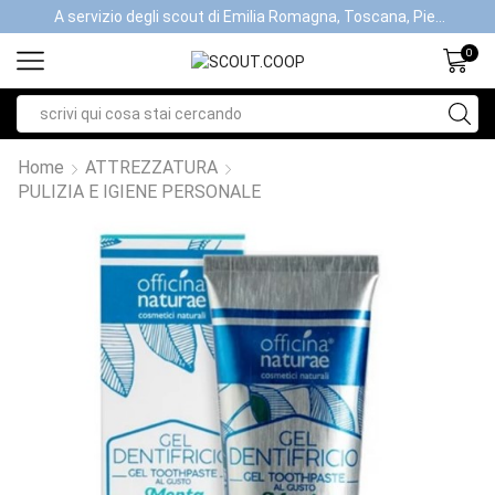
A servizio degli scout di Emilia Romagna, Toscana, Piemonte, Valle d'Aosta- Gratis la spedizione con ordini > €40
0
Home
ATTREZZATURA
PULIZIA E IGIENE PERSONALE