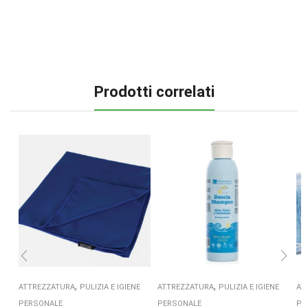
Prodotti correlati
,
,
ATTREZZATURA
PULIZIA E IGIENE
ATTREZZATURA
PULIZIA E IGIENE
AT
PERSONALE
PERSONALE
PE