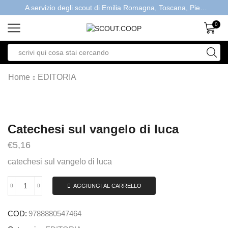
A servizio degli scout di Emilia Romagna, Toscana, Piemonte, Valle d'Aosta- Gratis la spedizione con ordini > €40
0
Home
EDITORIA
Catechesi sul vangelo di luca
€
5,16
catechesi sul vangelo di luca
AGGIUNGI AL CARRELLO
COD:
9788880547464