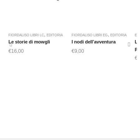
,
,
FIORDALISO LIBRI LC
EDITORIA
FIORDALISO LIBRI EG
EDITORIA
ED
Le storie di mowgli
I nodi dell’avventura
La
po
€
16,00
€
9,00
€
1