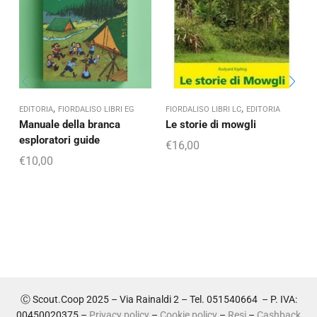
,
,
EDITORIA
FIORDALISO LIBRI EG
FIORDALISO LIBRI LC
EDITORIA
C
Manuale della branca
Le storie di mowgli
esploratori guide
€
16,00
€
10,00
Ⓒ Scout.Coop 2025 – Via Rainaldi 2 – Tel. 051540664 – P. IVA:
00450020375 –
Privacy policy
–
Cookie policy
–
Resi
–
Cashback