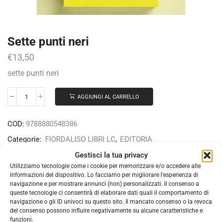
Sette punti neri
€
13,50
sette punti neri
AGGIUNGI AL CARRELLO
COD:
9788880548386
Categorie:
FIORDALISO LIBRI LC
,
EDITORIA
Gestisci la tua privacy
Utilizziamo tecnologie come i cookie per memorizzare e/o accedere alle
informazioni del dispositivo. Lo facciamo per migliorare l'esperienza di
DESCRIZIONE
INFORMAZIONI AGGIUNTIVE
navigazione e per mostrare annunci (non) personalizzati. Il consenso a
queste tecnologie ci consentirà di elaborare dati quali il comportamento di
Autore: Cristiana Ruschi Del Punta, AA.VV. È il testo
navigazione o gli ID univoci su questo sito. Il mancato consenso o la revoca
del consenso possono influire negativamente su alcune caratteristiche e
fondamentale per il racconto nel Cerchio. Esso presenta il
funzioni.