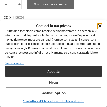
AGGIUNGI AL CARRELLO
COD:
228034
Categorie:
ABBIGLIAMENTO
,
ABBIGLIAMENTO UNISEX
Gestisci la tua privacy
Utilizziamo tecnologie come i cookie per memorizzare e/o accedere alle
informazioni del dispositivo. Lo facciamo per migliorare l'esperienza di
navigazione e per mostrare annunci (non) personalizzati. Il consenso a
queste tecnologie ci consentirà di elaborare dati quali il comportamento di
DESCRIZIONE
INFORMAZIONI AGGIUNTIVE
navigazione o gli ID univoci su questo sito. Il mancato consenso o la revoca
del consenso possono influire negativamente su alcune caratteristiche e
Il berretto trucker ideale per le stagioni fredde? È piuttosto
funzioni.
semplice. La tomaia in 100% cotone e la fascia antisudore
Gestisci servizi
si combinano con una chiusura regolabile per un comfort
Accetta
che dura tutto il giorno. Lo stile classico e il marchio sottile
rendono il berretto Trucker Chill un capo essenziale per
Nega
l’outdoor urbano. BENEFICI: Berretto in cotone confortevole
e resistente, creato per godersi l’inverno con una
Gestisci opzioni
sensazione di calore. Tesa piatta, stile classico, marchio
Cookie Policy
Dichiarazione sulla Privacy
Imprint
sottile: un capo essenziale per l’outdoor urbano. Tomaia