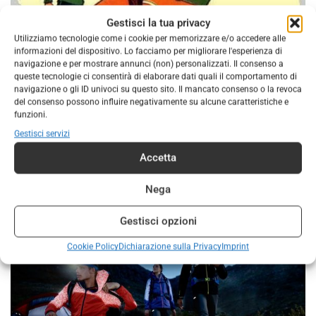
Gestisci la tua privacy
Utilizziamo tecnologie come i cookie per memorizzare e/o accedere alle
Tempo di passaggi, di accoglienza e di cerimonie
informazioni del dispositivo. Lo facciamo per migliorare l'esperienza di
navigazione e per mostrare annunci (non) personalizzati. Il consenso a
15 Ottobre 2019
queste tecnologie ci consentirà di elaborare dati quali il comportamento di
navigazione o gli ID univoci su questo sito. Il mancato consenso o la revoca
L’inizio dell’anno scout è tempo di passaggi, di nuovi
del consenso possono influire negativamente su alcune caratteristiche e
ingressi e per qualcuno di Partenza. Scout.coop offre
funzioni.
un vasto assortimento di idee regalo e simboli per
Gestisci servizi
accogliere i nuovi arrivati e per salutare chi se ne va. La
Accetta
forcola ad...
Nega
Continua A Leggere
Gestisci opzioni
Cookie Policy
Dichiarazione sulla Privacy
Imprint