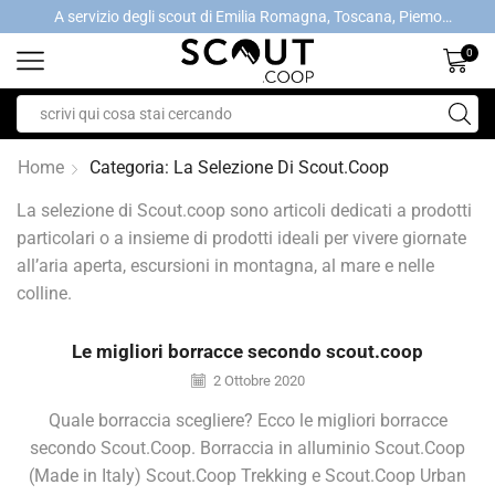
A servizio degli scout di Emilia Romagna, Toscana, Piemonte, Valle d'Aosta- Gratis la spedizione con ordini > €40
A servizio degli scout di Emilia Romagna, Toscana, Piemonte, Valle d'Aosta- Gratis la spedizione con ordini > €40
0
Home
Categoria: La Selezione Di Scout.coop
La selezione di Scout.coop sono articoli dedicati a prodotti
particolari o a insieme di prodotti ideali per vivere giornate
all’aria aperta, escursioni in montagna, al mare e nelle
colline.
Le migliori borracce secondo scout.coop
2 Ottobre 2020
Quale borraccia scegliere? Ecco le migliori borracce
secondo Scout.Coop. Borraccia in alluminio Scout.Coop
(Made in Italy) Scout.Coop Trekking e Scout.Coop Urban