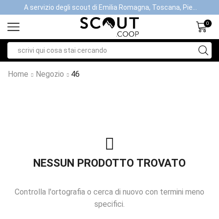
A servizio degli scout di Emilia Romagna, Toscana, Piemonte, Valle d'Aosta- Gratis la spedizione con ordini > €40
0
Home
Negozio
46
NESSUN PRODOTTO TROVATO
Controlla l'ortografia o cerca di nuovo con termini meno
specifici.