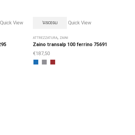
Quick View
Quick View
SCEGLI
,
ATTREZZATURA
ZAINI
AT
295
Zaino transalp 100 ferrino 75691
Pa
€
187,50
€
4