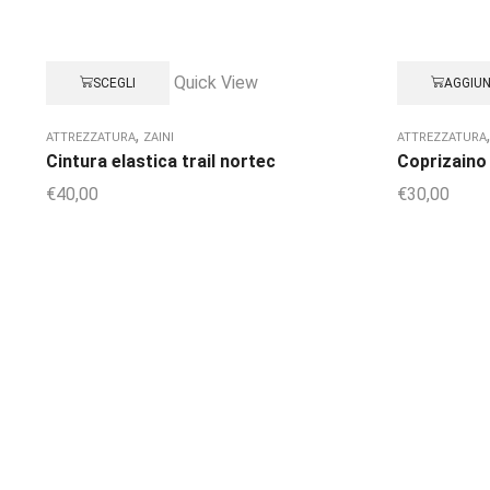
Quick View
SCEGLI
AGGIUN
,
ATTREZZATURA
ZAINI
ATTREZZATURA
Cintura elastica trail nortec
Coprizaino
€
40,00
€
30,00