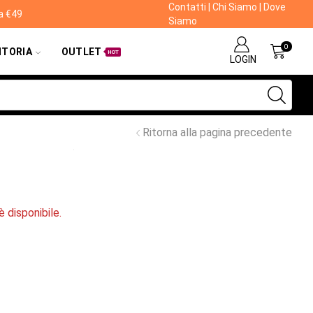
Contatti
|
Chi Siamo
|
Dove
da €49
Siamo
0
ITORIA
OUTLET
HOT
LOGIN
Ritorna alla pagina precedente
 disponibile.