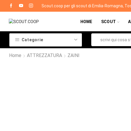
Scout.coop per gli scout di Emilia-Romagna, To
HOME
SCOUT
A
Categorie
Home
ATTREZZATURA
ZAINI