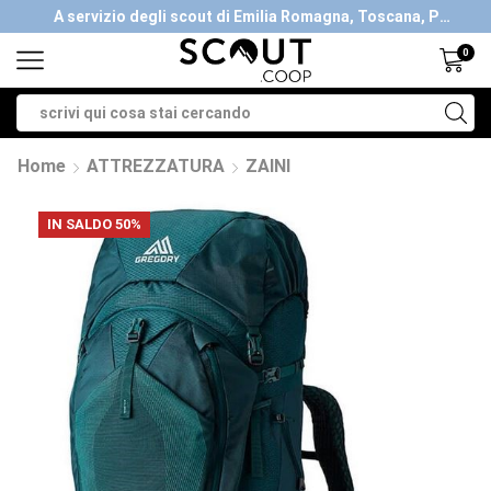
A servizio degli scout di Emilia Romagna, Toscana, Piemonte, Valle d'Aosta- Gratis la spedizione con ordini > €40
A servizio degli scout di Emilia Romagna, Toscana, Piemonte, Valle d'Aosta- Gratis la spedizione con ordini > €40
0
Home
ATTREZZATURA
ZAINI
IN SALDO 50%