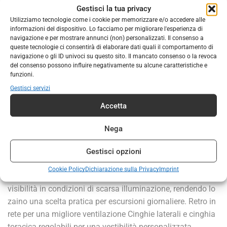
Gestisci la tua privacy
DESCRIZIONE
INFORMAZIONI AGGIUNTIVE
Utilizziamo tecnologie come i cookie per memorizzare e/o accedere alle
informazioni del dispositivo. Lo facciamo per migliorare l'esperienza di
Lo zaino Paladen II di Regatta è un versatile zaino da
navigazione e per mostrare annunci (non) personalizzati. Il consenso a
queste tecnologie ci consentirà di elaborare dati quali il comportamento di
giorno, ideale per diverse attività all’aperto. Con un volume
navigazione o gli ID univoci su questo sito. Il mancato consenso o la revoca
di 35 litri, offre ampio spazio per oggetti personali, mentre il
del consenso possono influire negativamente su alcune caratteristiche e
resistente tessuto in poliestere ripstop garantisce durata.
funzioni.
Lo zaino è dotato di un retro in rete che assicura una buona
Gestisci servizi
ventilazione e aumenta il comfort durante il trasporto. Le
Accetta
cinghie laterali regolabili e la cinghia toracica scorrevole
consentono un adattamento personalizzato, in modo che
Nega
lo zaino si adatti in modo sicuro e confortevole. Inoltre,
presenta diverse tasche, tra cui una tasca di sicurezza e
Gestisci opzioni
due tasche in rete, che permettono un’organizzazione
Cookie Policy
Dichiarazione sulla Privacy
Imprint
ordinata dell’attrezzatura. I dettagli riflettenti aumentano la
visibilità in condizioni di scarsa illuminazione, rendendo lo
zaino una scelta pratica per escursioni giornaliere. Retro in
rete per una migliore ventilazione Cinghie laterali e cinghia
toracica regolabili per una vestibilità personalizzata