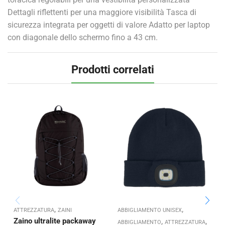
Dettagli riflettenti per una maggiore visibilità Tasca di
sicurezza integrata per oggetti di valore Adatto per laptop
con diagonale dello schermo fino a 43 cm.
Prodotti correlati
,
,
ATTREZZATURA
ZAINI
ABBIGLIAMENTO UNISEX
A
Zaino ultralite packaway
,
,
Z
ABBIGLIAMENTO
ATTREZZATURA