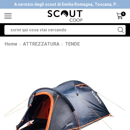
A servizio degli scout di Emilia Romagna, Toscana, Piemonte, Valle d'Aosta- Gratis la spedizione con ordini > €40
0
Home
ATTREZZATURA
TENDE