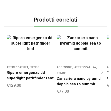
Prodotti correlati
,
,
,
ATTREZZATURA
TENDE
ACCESSORI
ATTREZZATURA
AT
Riparo emergenza dd
Te
TENDE
superlight pathfinder tent
re
Zanzariera nano pyramid
doppia sea to summit
€
129,00
€
€
77,00