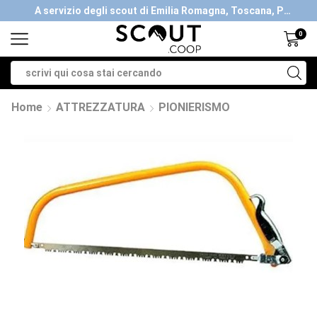
A servizio degli scout di Emilia Romagna, Toscana, Piemonte, Valle d'Aosta- Gratis la spedizione con ordini > €40
0
Home
ATTREZZATURA
PIONIERISMO