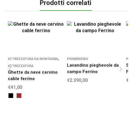
Prodotti correlati
,
ATTREZZATURA DA MONTAGNA
PIONIERISMO
PI
Lavandino pieghevole da
Se
ATTREZZATURA
campo Ferrino
Fe
Ghette da neve cervino
cable ferrino
€
2.390,00
€
2
€
41,00