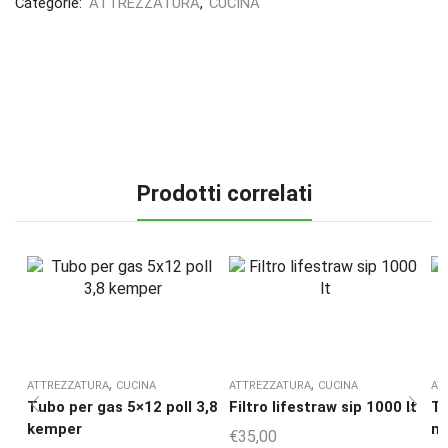
Categorie:
ATTREZZATURA
,
CUCINA
Prodotti correlati
,
,
ATTREZZATURA
CUCINA
ATTREZZATURA
CUCINA
AT
Tubo per gas 5×12 poll 3,8
Filtro lifestraw sip 1000 lt
Ta
kemper
mo
€
35,00