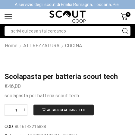
A servizio degli scout di Emilia Romagna, Toscana, Piemonte, Valle d'Aosta- Gratis la spedizione con ordini > €40
0
Home
ATTREZZATURA
CUCINA
Scolapasta per batteria scout tech
€
46,00
scolapasta per batteria scout tech
AGGIUNGI AL CARRELLO
COD:
8016143215838