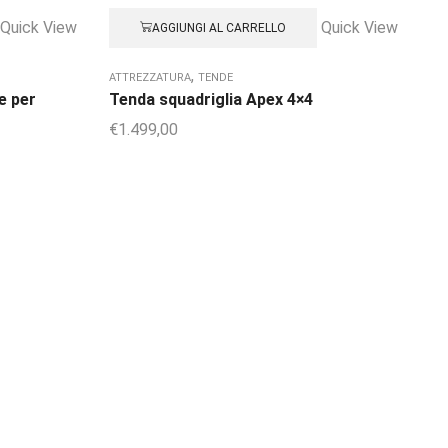
Quick View
Quick View
AGGIUNGI AL CARRELLO
,
ATTREZZATURA
TENDE
AC
e per
Tenda squadriglia Apex 4×4
Fi
€
1.499,00
€
8