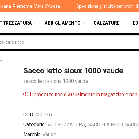
scana, Piemonte, Valle d'Aosta
Spedizione gratuita per ordini 
TTREZZATURA
ABBIGLIAMENTO
CALZATURE
ED
TO
Sacco letto sioux 1000 vaude
sacco letto sioux 1000 vaude
Il prodotto non è attualmente in magazzino e non è
COD:
400126
Categorie:
ATTREZZATURA
,
SACCHI A PELO, SACC
Marchio:
Vaude