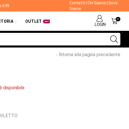
Contatti
|
Chi Siamo
|
Dove
da €49
Siamo
0
ITORIA
OUTLET
HOT
LOGIN
Ritorna alla pagina precedente
 disponibile.
HILETTO