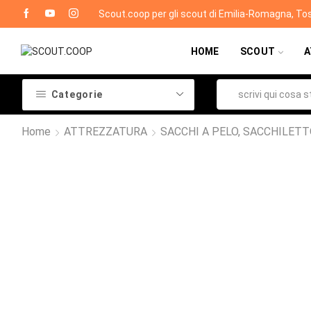
Scout.coop per gli scout di Emilia-Romagna, To
HOME
SCOUT
A
Categorie
Home
ATTREZZATURA
SACCHI A PELO, SACCHILET