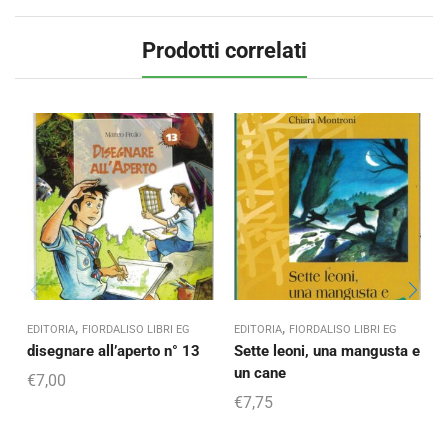
Prodotti correlati
,
,
EDITORIA
FIORDALISO LIBRI EG
EDITORIA
FIORDALISO LIBRI EG
E
disegnare all’aperto n° 13
Sette leoni, una mangusta e
un cane
e
€
7,00
€
7,75