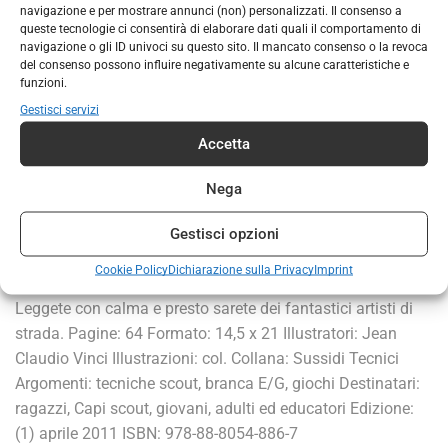
navigazione e per mostrare annunci (non) personalizzati. Il consenso a
DESCRIZIONE
INFORMAZIONI AGGIUNTIVE
queste tecnologie ci consentirà di elaborare dati quali il comportamento di
navigazione o gli ID univoci su questo sito. Il mancato consenso o la revoca
Autore: Gianni Aureli Ecco un sussidio nuovissimo: vi
del consenso possono influire negativamente su alcune caratteristiche e
insegna una tecnica che di rado si vede nei nostri
funzioni.
spettacoli e pochi tra voi sanno realizzare. Eppure si tratta
Gestisci servizi
di un’attività molto bella e divertente. L’unico inconveniente,
Accetta
se così si può dire, è che per impararla si dovrà fare molto
esercizio. Però non rinunciate! Seguendo i consigli che
Nega
l’Autore espone, sarà abbastanza semplice divertirsi sin
dall’inizio. Per divertire gli altri ci vorrà un po’ di tempo in
Gestisci opzioni
più. Ma non tutto è complicato: per imparare a fare il
Cookie Policy
Dichiarazione sulla Privacy
Imprint
clown, serietà ed impegno daranno presto buoni frutti.
Leggete con calma e presto sarete dei fantastici artisti di
strada. Pagine: 64 Formato: 14,5 x 21 Illustratori: Jean
Claudio Vinci Illustrazioni: col. Collana: Sussidi Tecnici
Argomenti: tecniche scout, branca E/G, giochi Destinatari:
ragazzi, Capi scout, giovani, adulti ed educatori Edizione:
(1) aprile 2011 ISBN: 978-88-8054-886-7