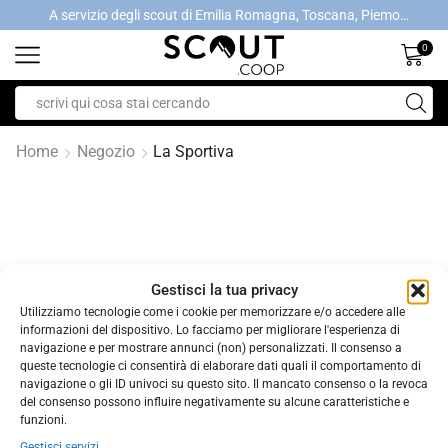
A servizio degli scout di Emilia Romagna, Toscana, Piemonte, Valle d'Aosta- Gratis la spedizione con ordini > €40
A servizio degli scout di Emilia Romagna, Toscana, Piemonte, Valle d'Aosta- Gratis la spedizione con ordini > €40
0
Home
Negozio
La Sportiva
Gestisci la tua privacy
Utilizziamo tecnologie come i cookie per memorizzare e/o accedere alle
NESSUN PRODOTTO TROVATO
informazioni del dispositivo. Lo facciamo per migliorare l'esperienza di
navigazione e per mostrare annunci (non) personalizzati. Il consenso a
queste tecnologie ci consentirà di elaborare dati quali il comportamento di
navigazione o gli ID univoci su questo sito. Il mancato consenso o la revoca
Controlla l'ortografia o cerca di nuovo con termini meno
del consenso possono influire negativamente su alcune caratteristiche e
specifici.
funzioni.
Gestisci servizi