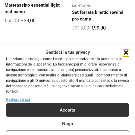
Materassino essential light
MONTAGNA
mat camp
Set ferrata kinetic rewind
pro camp
€
55,00
€
33,00
€
115,00
€
99,00
Gestisci la tua privacy
Utilizziamo tecnologie come i cookie per memorizzare e/o accedere alle
informazioni del dispositivo. Lo facciamo per migliorare l'esperienza di
navigazione e per mostrare annunci (non) personalizzati. Il consenso a
queste tecnologie ci consentirà di elaborare dati quali il comportamento di
navigazione o gli ID univoci su questo sito. Il mancato consenso o la revoca
del consenso possono influire negativamente su alcune caratteristiche e
funzioni.
Gestisci servizi
Accetta
,
,
ATTREZZATURA
ATTREZZATURA DA
ATTREZZATURA
ATTREZZATURA DA
MONTAGNA
MONTAGNA
Nega
Bastoncini telescopici sonic
Bastoncini telescopici xenon
alu evo camp
pro 2.0 camp