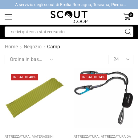
A servizio degli scout di Emilia Romagna, Toscana, Piemonte, Valle d'Aosta- Gratis la spedizione con ordini > €40
A servizio degli scout di Emilia Romagna, Toscana, Piemonte, Valle d'Aosta- Gratis la spedizione con ordini > €40
0
Home
Negozio
Camp
IN SALDO 40%
IN SALDO 14%
,
,
ATTREZZATURA
MATERASSINI
ATTREZZATURA
ATTREZZATURA DA