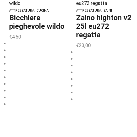
,
,
ATTREZZATURA
CUCINA
ATTREZZATURA
ZAINI
Bicchiere
Zaino highton v2
pieghevole wildo
25l eu272
regatta
€
4,50
€
23,00