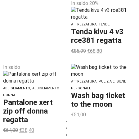
In saldo 20%
,
ATTREZZATURA
TENDE
Tenda kivu 4 v3
rce381 regatta
€
85,99
€
68,80
In saldo
,
ATTREZZATURA
PULIZIA E IGIENE
,
ABBIGLIAMENTO
ABBIGLIAMENTO
PERSONALE
Wash bag ticket
DONNA
Pantalone xert
to the moon
zip off donna
€
51,00
regatta
€
64,00
€
38,40