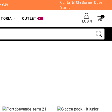
Contatti
|
Chi Siamo
|
Dove
da €49
Siamo
0
ITORIA
OUTLET
HOT
LOGIN