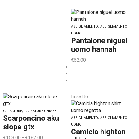
,
ABBIGLIAMENTO
ABBIGLIAMENTO
UOMO
Pantalone niguel
uomo hannah
€
62,00
In saldo
,
CALZATURE
CALZATURE UNISEX
Scarponcino aku
,
ABBIGLIAMENTO
ABBIGLIAMENTO
slope gtx
UOMO
Camicia highton
€
168,00
-
€
182,00