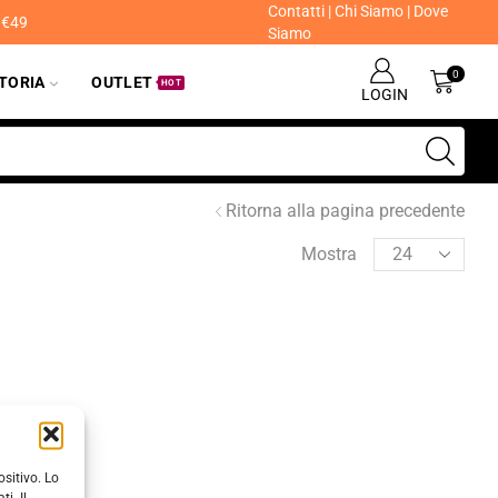
Contatti
|
Chi Siamo
|
Dove
a €49
Siamo
0
ITORIA
OUTLET
HOT
LOGIN
Ritorna alla pagina precedente
Mostra
sitivo. Lo
i. Il