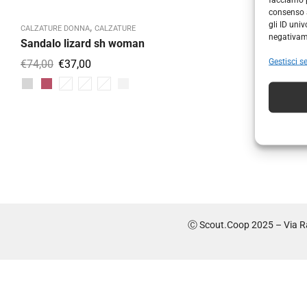
consenso a
gli ID uni
,
CALZATURE DONNA
CALZATURE
negativame
Sandalo lizard sh woman
Gestisci se
€
74,00
€
37,00
Ⓒ Scout.Coop 2025 – Via Ra