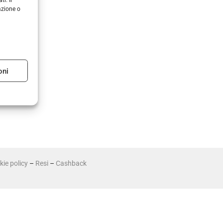
azione o
oni
ie policy
–
Resi
–
Cashback