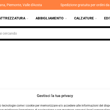
ana, Piemonte, Valle d'Aosta
Spedizione gratuita per ordini d
ATTREZZATURA
ABBIGLIAMENTO
CALZATURE
ED
Gestisci la tua privacy
o tecnologie come i cookie per memorizzare e/o accedere alle informazioni del dispo
er migliorare l'esperienza di navigazione e per mostrare annunci (non) personalizzat