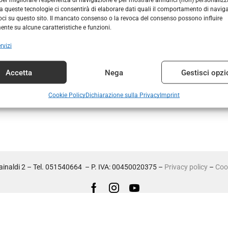
 queste tecnologie ci consentirà di elaborare dati quali il comportamento di navig
voci su questo sito. Il mancato consenso o la revoca del consenso possono influire
nte su alcune caratteristiche e funzioni.
rvizi
Accetta
Nega
Gestisci opzi
Cookie Policy
Dichiarazione sulla Privacy
Imprint
inaldi 2 – Tel. 051540664 – P. IVA: 00450020375 –
Privacy policy
–
Cook