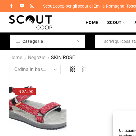
Scout.coop per gli scout di Emilia-Romagna, Tosc
HOME
SCOUT
Categorie
Home
Negozio
SKIN ROSE
IN SALDO
Utilizziam
facciamo p