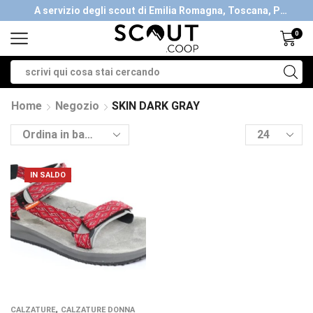
A servizio degli scout di Emilia Romagna, Toscana, Piemonte, Valle d'Aosta- Gratis la spedizione con ordini > €40
A servizio degli scout di Emilia Romagna, Toscana, Piemonte, Valle d'Aosta- Gratis la spedizione con ordini > €40
0
Home
Negozio
SKIN DARK GRAY
IN SALDO
,
CALZATURE
CALZATURE DONNA