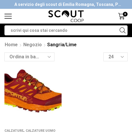
A servizio degli scout di Emilia Romagna, Toscana, Piemonte, Valle d'Aosta- Gratis la spedizione con ordini > €40
0
Home
Negozio
Sangria/lime
,
CALZATURE
CALZATURE UOMO