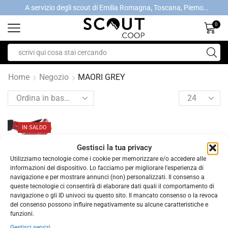
A servizio degli scout di Emilia Romagna, Toscana, Piemonte, Valle d'Aosta- Gratis la spedizione con ordini > €40
A servizio degli scout di Emilia Romagna, Toscana, Piemonte, Valle d'Aosta- Gratis la spedizione con ordini > €40
0
Home
Negozio
MAORI GREY
IN SALDO
Gestisci la tua privacy
Utilizziamo tecnologie come i cookie per memorizzare e/o accedere alle
informazioni del dispositivo. Lo facciamo per migliorare l'esperienza di
navigazione e per mostrare annunci (non) personalizzati. Il consenso a
queste tecnologie ci consentirà di elaborare dati quali il comportamento di
navigazione o gli ID univoci su questo sito. Il mancato consenso o la revoca
del consenso possono influire negativamente su alcune caratteristiche e
funzioni.
,
CALZATURE
CALZATURE DONNA
Gestisci servizi