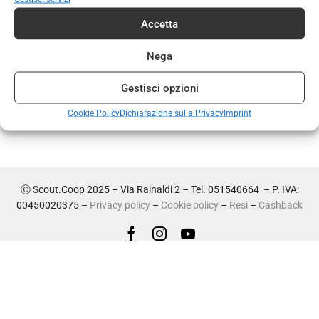
Sandalo lizard sh woman
Accetta
€
74,00
€
37,00
Nega
Gestisci opzioni
Cookie Policy
Dichiarazione sulla Privacy
Imprint
Ⓒ Scout.Coop 2025 – Via Rainaldi 2 – Tel. 051540664 – P. IVA:
00450020375 –
Privacy policy
–
Cookie policy
–
Resi
–
Cashback