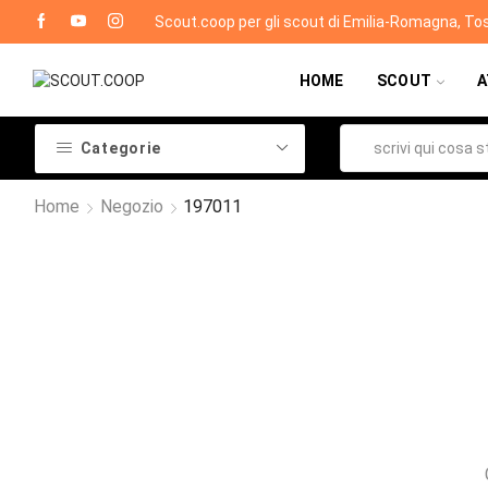
Scout.coop per gli scout di Emilia-Romagna, To
HOME
SCOUT
A
Categorie
Home
Negozio
197011