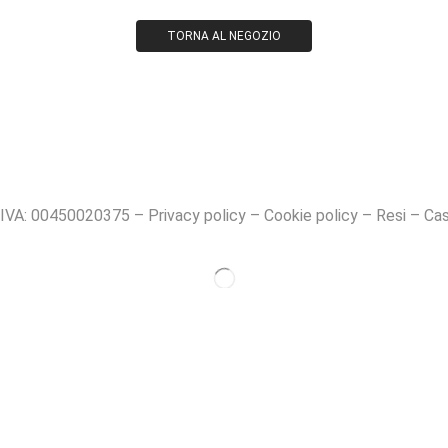
TORNA AL NEGOZIO
. IVA: 00450020375 –
Privacy policy
–
Cookie policy
–
Resi
–
Ca