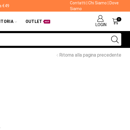
Contatti
|
Chi Siamo
|
Dove
da €49
Siamo
0
ITORIA
OUTLET
HOT
LOGIN
Ritorna alla pagina precedente
.