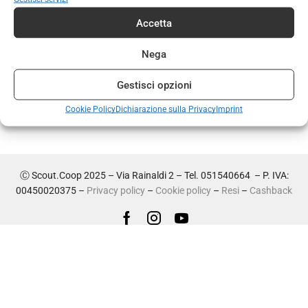
Distintivo brevetto di
Accetta
competenza e/g sherpa
€
2,00
Nega
Gestisci opzioni
Cookie Policy
Dichiarazione sulla Privacy
Imprint
Ⓒ Scout.Coop 2025 – Via Rainaldi 2 – Tel. 051540664 – P. IVA:
00450020375 –
Privacy policy
–
Cookie policy
–
Resi
–
Cashback