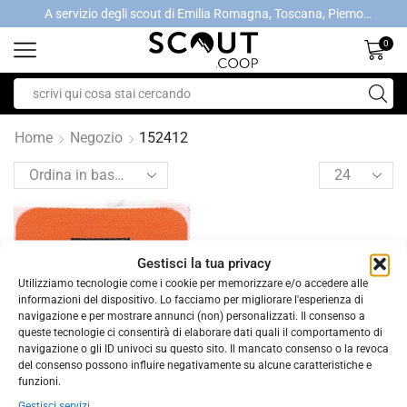
A servizio degli scout di Emilia Romagna, Toscana, Piemonte, Valle d'Aosta- Gratis la spedizione con ordini > €40
A servizio degli scout di Emilia Romagna, Toscana, Piemonte, Valle d'Aosta- Gratis la spedizione con ordini > €40
0
Home
Negozio
152412
Gestisci la tua privacy
Utilizziamo tecnologie come i cookie per memorizzare e/o accedere alle
informazioni del dispositivo. Lo facciamo per migliorare l'esperienza di
navigazione e per mostrare annunci (non) personalizzati. Il consenso a
queste tecnologie ci consentirà di elaborare dati quali il comportamento di
navigazione o gli ID univoci su questo sito. Il mancato consenso o la revoca
del consenso possono influire negativamente su alcune caratteristiche e
funzioni.
,
DISTINTIVI EG
SCOUT
Gestisci servizi