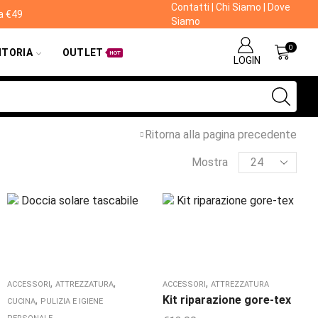
Contatti
|
Chi Siamo
|
Dove
da €49
Siamo
0
ITORIA
OUTLET
HOT
LOGIN
Ritorna alla pagina precedente
Mostra
,
,
,
ACCESSORI
ATTREZZATURA
ACCESSORI
ATTREZZATURA
,
Kit riparazione gore-tex
CUCINA
PULIZIA E IGIENE