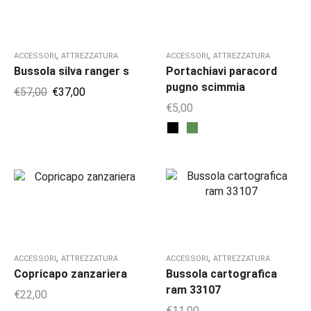
,
,
ACCESSORI
ATTREZZATURA
ACCESSORI
ATTREZZATURA
Bussola silva ranger s
Portachiavi paracord
pugno scimmia
€
57,00
€
37,00
€
5,00
,
,
ACCESSORI
ATTREZZATURA
ACCESSORI
ATTREZZATURA
Copricapo zanzariera
Bussola cartografica
ram 33107
€
22,00
€
11,00