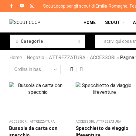
Scout.coop per gli scout di Emilia-Romagna, To
HOME
SCOUT
A
Categorie
Home
Negozio
ATTREZZATURA
ACCESSORI
Pagina 
,
,
ACCESSORI
ATTREZZATURA
ACCESSORI
ATTREZZATURA
Bussola da carta con
Specchietto da viaggio
specchio
lifeventure