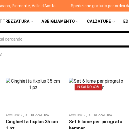
scana, Piemonte, Valle d'Aosta
Spedizione gratuita per ordini 
TTREZZATURA
ABBIGLIAMENTO
CALZATURE
ED
2
IN SALDO 40%
,
,
ACCESSORI
ATTREZZATURA
ACCESSORI
ATTREZZATURA
Cinghietta fixplus 35 cm
Set 6 lame per pirografo
1 pz
kemper