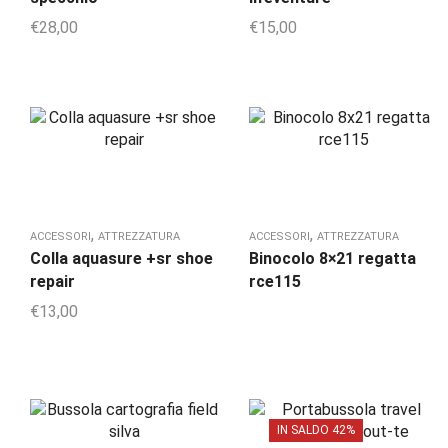
€
28,00
€
15,00
,
,
ACCESSORI
ATTREZZATURA
ACCESSORI
ATTREZZATURA
Colla aquasure +sr shoe
Binocolo 8×21 regatta
repair
rce115
€
13,00
IN SALDO 42%