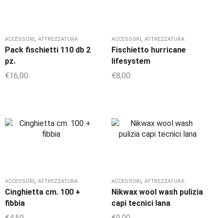
,
,
ACCESSORI
ATTREZZATURA
ACCESSORI
ATTREZZATURA
Pack fischietti 110 db 2
Fischietto hurricane
pz.
lifesystem
€
16,00
€
8,00
,
,
ACCESSORI
ATTREZZATURA
ACCESSORI
ATTREZZATURA
Cinghietta cm. 100 +
Nikwax wool wash pulizia
fibbia
capi tecnici lana
€
4,50
€
9,00