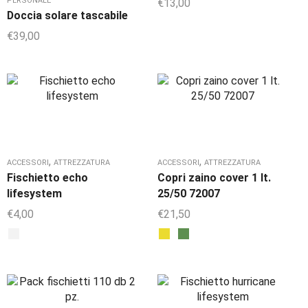
PERSONALE
€
13,00
Doccia solare tascabile
€
39,00
,
,
ACCESSORI
ATTREZZATURA
ACCESSORI
ATTREZZATURA
Fischietto echo
Copri zaino cover 1 lt.
lifesystem
25/50 72007
€
4,00
€
21,50