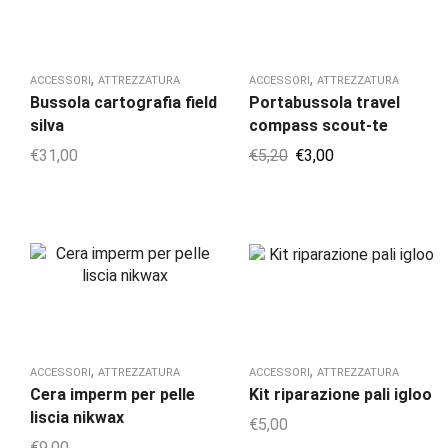
,
,
ACCESSORI
ATTREZZATURA
ACCESSORI
ATTREZZATURA
Bussola cartografia field
Portabussola travel
silva
compass scout-te
€
31,00
€
5,20
€
3,00
,
,
ACCESSORI
ATTREZZATURA
ACCESSORI
ATTREZZATURA
Cera imperm per pelle
Kit riparazione pali igloo
liscia nikwax
€
5,00
€
9,00