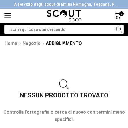
A servizio degli scout di Emilia Romagna, Toscana, Piemonte, Valle d'Aosta- Gratis la spedizione con ordini > €40
0
Home
Negozio
ABBIGLIAMENTO
NESSUN PRODOTTO TROVATO
Controlla l'ortografia o cerca di nuovo con termini meno
specifici.